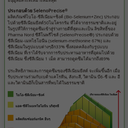
อนุมูลอิสระที่เหมาะสมที่สุด
ประกอบด้วย SelenoPrecise
®
ผลิตภัณฑ์ไบโอ-ซีลีเนียม+ซิงค์ (Bio-Selenium+Zinc) ประกอบ
ไปด้วยซีลีเนียมยีสต์50ไมโครกรัม ที่ได้จากธรรมชาติและอยู่
ในรูปที่ให้การดูดซึมเข้าสู่ร่างกายดีที่สุดและเป็น ลิขสิทธิ์ของ
Pharma Nord ซีลีโนพรีไซส์ (SelenoPrecise®) ประกอบด้วย
ซีลีเนียม-เมทไธโอนีน (selenium-methionine 67%) และ
ซีลีเนียมในรูปแบบต่างๆอีก33% ซึ่งสอดคล้องกับรูปแบบ
ซีลีเนียม ที่เราได้รับจากการรับประทานอาหารที่อุดมไปด้วย
ซีลีเนียม ซึ่งซีลีเนียม 1 เม็ด สามารถดูดซึมได้มากถึง89%
ประสิทธิภาพและการดูดซึมของซีลีเนียมยีสต์ จะเพิ่มขึ้นอีก เมื่อ
รับประทานร่วมกับเบต้าแคโรทีน, สังกะสี, วิตามิน บี6-ซี และ อี
และวิตามินอีก็เป็นสารที่พบได้ในธรรมชาติ