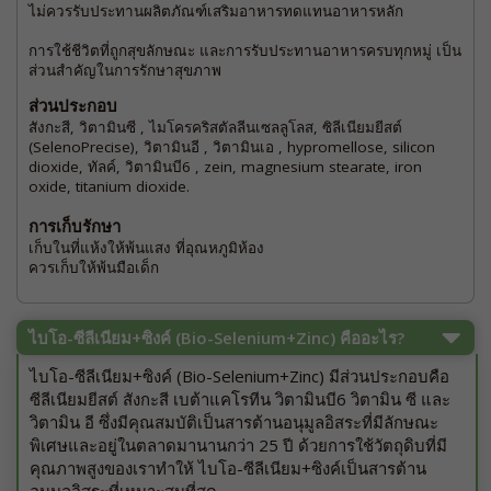
ไม่ควรรับประทานผลิตภัณฑ์เสริมอาหารทดแทนอาหารหลัก
การใช้ชีวิตที่ถูกสุขลักษณะ และการรับประทานอาหารครบทุกหมู่ เป็น
ส่วนสำคัญในการรักษาสุขภาพ
ส่วนประกอบ
สังกะสี, วิตามินซี , ไมโครคริสตัลลีนเซลลูโลส, ซิลีเนียมยีสต์
(SelenoPrecise), วิตามินอี , วิตามินเอ , hypromellose, silicon
dioxide, ทัลค์, วิตามินบี6 , zein, magnesium stearate, iron
oxide, titanium dioxide.
การเก็บรักษา
เก็บในที่แห้งให้พ้นแสง ที่อุณหภูมิห้อง
ควรเก็บให้พ้นมือเด็ก
ไบโอ-ซีลีเนียม+ซิงค์ (Bio-Selenium+Zinc) คืออะไร?
ไบโอ-ซีลีเนียม+ซิงค์ (Bio-Selenium+Zinc) มีส่วนประกอบคือ
ซีลีเนียมยีสต์ สังกะสี เบต้าแคโรทีน วิตามินบี6 วิตามิน ซี และ
วิตามิน อี ซึ่งมีคุณสมบัติเป็นสารต้านอนุมูลอิสระที่มีลักษณะ
พิเศษและอยู่ในตลาดมานานกว่า 25 ปี ด้วยการใช้วัตถุดิบที่มี
คุณภาพสูงของเราทำให้ ไบโอ-ซีลีเนียม+ซิงค์เป็นสารต้าน