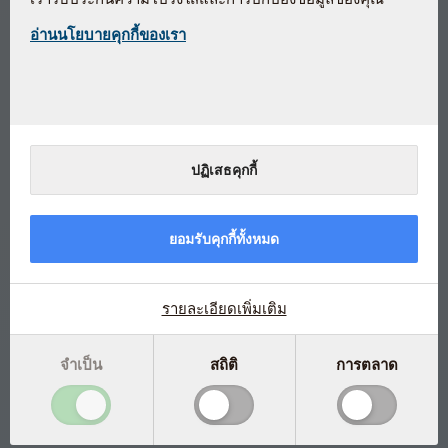
กลุ่มของสารต้านอนุมูลอิสระที่สำคัญและ
ประกอบด้วยSelenoPreciseและวิตามิ
อ่านนโยบายคุกกี้ของเรา
นบี6
ด้วยผลการวิจัยมานานกว่า 25 ปีเพื่อให้ได้ประโยชน์สูงสุด
ด้วยส่วนประกอบอันบริสุทธิ์ของ ซีลีเนียมยีสต์ (SelenoPrecise®),
ปฏิเสธคุกกี้
สังกะสี, วิตามินเอ, วิตามินบี 6, วิตามินซี และวิตามินอี
ซีลีเนียม(Selenium) และสังกะสี ช่วยส่งเสริมระบบภูมิคุ้มกัน
วิตามินอี ช่วยต้านอนุมูลอิสระให้แก่เซลล์
ยอมรับคุกกี้ทั้งหมด
วิตามินเอ ช่วยบำรุงผิวและสายตา
วิตามินซี ช่วยเสริมสร้างกระบวนการสร้างคอลลาเจนให้แก่
รายละเอียดเพิ่มเติม
กระดูก, เหงือก, ฟัน และกระดูกอ่อน
วิตามินบี 6 บำรุงระบบประสาทและสมอง
ผลิตภายใต้มาตรฐานการผลิตยาประเทศเดนมาร์ก
จำเป็น
สถิติ
การตลาด
MORE INFO: