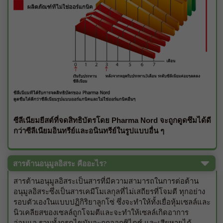
ซีลีเนียมยีสต์ที่จดสิทธิบัตรโดย Pharma Nord จะถูกดูดซึมได้ดี
กว่าซีลีเนียมอินทรีย์และอนินทรีย์ในรูปแบบอื่น ๆ
สารต้านอนุมูลอิสระ คืออะไร?
สารต้านอนุมูลอิสระเป็นสารที่มีความสามารถในการต่อต้าน
อนุมูลอิสระซึ่งเป็นสารเคมีโมเลกุลที่ไม่เสถียรที่โจมตี ทุกอย่าง
รอบตัวเองในแบบปฏิกิริยาลูกโซ่ ซึ่งจะทําให้ทั้งเยื่อหุ้มเซลล์และ
นิวเคลียสของเซลล์ถูกโจมตีและจะทําให้เซลล์เกิดอาการ
อ่อนแอ รวมทั้งกรดไขมันจะถูกออกซิไดซ์ และเสียหายได้