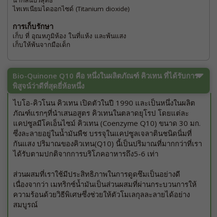
ไทเทเนียมไดออกไซด์ (Titanium dioxide)
การเก็บรักษา
เก็บ ที่ อุณหภูมิห้อง ในที่แห้ง และพ้นแสง
เก็บให้พ้นจากมือเด็ก
Bio-Quinone Q10 คือ หนึ่งในผลิตภัณฑ์ คิวเทน ที่ได้รับการ
พิสูจน์ว่าดีที่สุดยี่ห้อหนึ่ง
ไบโอ-คิวโนน คิวเทน เปิดตัวในปี 1990 และเป็นหนึ่งในผลิต
ภัณฑ์แรกๆที่นำเสนอสูตร คิวเทนในตลาดยุโรป โดยแต่ละ
แคปซูลมีโคเอ็นไซม์ คิวเทน (Coenzyme Q10) ขนาด 30 มก.
ซึ่งละลายอยู่ในน้ำมันพืช บรรจุในแคปซูลเจลาตินชนิดนิ่มที่
กันแสง ปริมาณของคิวเทน(Q10) นี้เป็นปริมาณที่มากกว่าที่เรา
ได้รับตามปกติจากการบริโภคอาหารถึง5-6 เท่า
ส่วนผสมที่เราใช้มีประสิทธิภาพในการดูดซึมเป็นอย่างดี
เนื่องจากว่า เมทริกซ์น้ำมันเป็นส่วนผสมที่ผ่านกระบวนการให้
ความร้อนด้วยวิธีพิเศษซึ่งช่วยให้ตัวโมเลกุลละลายได้อย่าง
สมบูรณ์