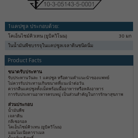
1แคปซูล ประกอบด้วย:
โคเอ็นไซม์คิวเทน (ยูบิควิโนน)
30 มก
ในน้ำมันพืชบรรจุในแคปซูลเจลาตินชนิดนิ่ม
Product Facts
ขนาดรับประทาน
รับประทานวันละ 1 แคปซูล หรือตามคำแนะนำของแพทย์
ไม่ควรรับประทานเกินขนาดที่แนะนำต่อวัน
ควรกลืนแคปซูลทั้งเม็ดพร้อมมื้ออาหารหรือหลังอาหาร
การรับประทานอาหารครบหมู่ เป็นส่วนสำคัญในการรักษาสุขภาพ
ส่วนประกอบ
น้ำมันพืช
เจลาติน
กลีเซอรอล
โคเอ็นไซม์คิวเทน (ยูบิควิโนน)
แอมโมเนียคาราเมล
น้ำกลั่นบริสุทธิ์