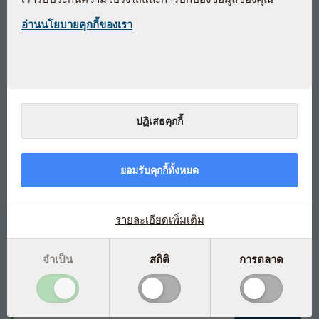
อ่านนโยบายคุกกี้ของเรา
Bio-Quinone Q10 คือ เป็น โคเอ็นไซม์
คิวเทนบริสุทธิ์ (Coenzyme Q10 30 มก)
ในรูปแบบยูบิควิโนน
ปฏิเสธคุกกี้
Bio-Quinone Q10 30 mg
วางตลาดในสหภาพยุโรปมากว่า 20 ปี
ยอมรับคุกกี้ทั้งหมด
เป็น โคเอ็นไซม์คิวเทนบริสุทธิ์ (Coenzyme Q10) ในรูปแบบยูบิ
ควิโนน
มีส่วนผสมพิเศษของน้ำมันพืชจากเกษตรกรรมแบบยั่งยืน และ
รายละเอียดเพิ่มเติม
โคเอ็นไซม์คิวเทน ที่ได้รับการพิสูจน์ว่ามีการดูดซึมที่ดี
ผลิตภายใต้มาตรฐาน การควบคุมด้านการผลิตยาประเทศ
จำเป็น
สถิติ
การตลาด
เดนมาร์ก