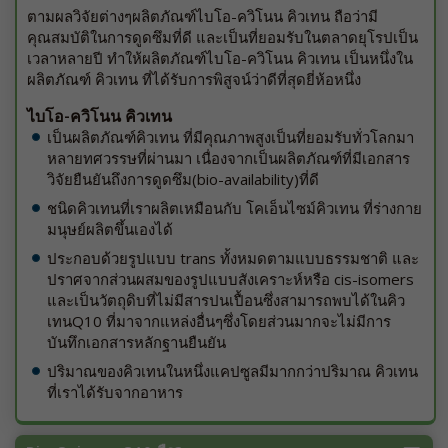
ตามผลวิจัยต่างๆผลิตภัณฑ์ไบโอ-ควิโนน คิวเทน ถือว่ามี
คุณสมบัติในการดูดซึมที่ดี และเป็นที่ยอมรับในตลาดยุโรปเป็น
เวลาหลายปี ทำให้ผลิตภัณฑ์ไบโอ-ควิโนน คิวเทน เป็นหนึ่งใน
ผลิตภัณฑ์ คิวเทน ที่ได้รับการพิสูจน์ว่าดีที่สุดยี่ห้อหนึ่ง
ไบโอ-ควิโนน คิวเทน
เป็นผลิตภัณฑ์คิวเทน ที่มีคุณภาพสูงเป็นที่ยอมรับทั่วโลกมา
หลายทศวรรษที่ผ่านมา เนื่องจากเป็นผลิตภัณฑ์ที่มีเอกสาร
วิจัยยืนยันถึงการดูดซึม(bio-availability)ที่ดี
ชนิดคิวเทนที่เราผลิตเหมือนกับ โคเอ็นไซม์คิวเทน ที่ร่างกาย
มนุษย์ผลิตขึ้นเองได้
ประกอบด้วยรูปแบบ trans ทั้งหมดตามแบบธรรมชาติ และ
ปราศจากส่วนผสมของรูปแบบสังเคราะห์หรือ cis-isomers
และเป็นวัตถุดิบที่ไม่มีสารปนเปื้อนซึ่งสามารถพบได้ในคิว
เทนQ10 ที่มาจากแหล่งอื่นๆซึ่งโดยส่วนมากจะไม่มีการ
บันทึกเอกสารหลักฐานยืนยัน
ปริมาณของคิวเทนในหนึ่งแคปซูลมีมากกว่าปริมาณ คิวเทน
ที่เราได้รับจากอาหาร