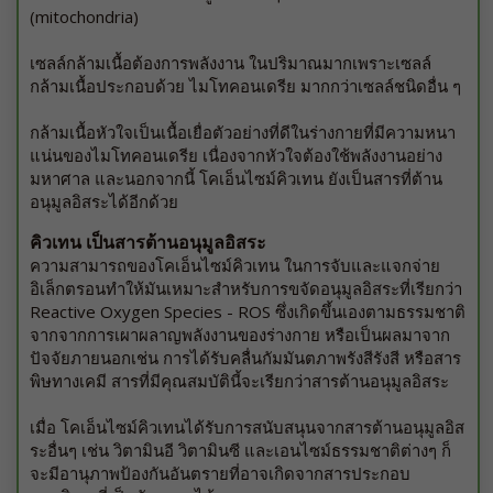
(mitochondria)
เซลล์กล้ามเนื้อต้องการพลังงาน ในปริมาณมากเพราะเซลล์
กล้ามเนื้อประกอบด้วย ไมโทคอนเดรีย มากกว่าเซลล์ชนิดอื่น ๆ
กล้ามเนื้อหัวใจเป็นเนื้อเยื่อตัวอย่างที่ดีในร่างกายที่มีความหนา
แน่นของไมโทคอนเดรีย เนื่องจากหัวใจต้องใช้พลังงานอย่าง
มหาศาล และนอกจากนี้ โคเอ็นไซม์คิวเทน ยังเป็นสารที่ต้าน
อนุมูลอิสระได้อีกด้วย
คิวเทน เป็นสารต้านอนุมูลอิสระ
ความสามารถของโคเอ็นไซม์คิวเทน ในการจับและแจกจ่าย
อิเล็กตรอนทำให้มันเหมาะสำหรับการขจัดอนุมูลอิสระที่เรียกว่า
Reactive Oxygen Species - ROS ซึ่งเกิดขึ้นเองตามธรรมชาติ
จากจากการเผาผลาญพลังงานของร่างกาย หรือเป็นผลมาจาก
ปัจจัยภายนอกเช่น การได้รับคลื่นกัมมันตภาพรังสีรังสี หรือสาร
พิษทางเคมี สารที่มีคุณสมบัตินี้จะเรียกว่าสารต้านอนุมูลอิสระ
เมื่อ โคเอ็นไซม์คิวเทนได้รับการสนับสนุนจากสารต้านอนุมูลอิส
ระอื่นๆ เช่น วิตามินอี วิตามินซี และเอนไซม์ธรรมชาติต่างๆ ก็
จะมีอานุภาพป้องกันอันตรายที่อาจเกิดจากสารประกอบ