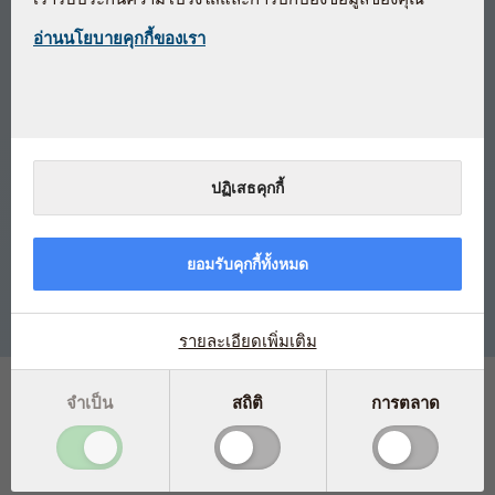
วิตามินอีจากธรรมชาติ ขนาดสูง
คุณภาพมาตรฐานยา
อ่านนโยบายคุกกี้ของเรา
สูตรวิตามินอีคุณภาพสูงจากธรรมชาติ
เป็นสารต้านอนุมูลอิสระ
1แคปซูลประกอบไปด้วย ดี-อัลฟา-โทโคฟีรอล (d-α-
tocopherol)หรือวิตามินอี 350 มิลลิกรัม (525 IU/หน่วยสากล)
ปฏิเสธคุกกี้
ผลิตภายใต้มาตรฐานการควบคุมด้านการผลิตยาของเดนมาร์ก
ปราศจากการตัดแต่งทางพันธุกรรม (GMO-free)
ยอมรับคุกกี้ทั้งหมด
มีเอกสารทางวิทยาศาสตร์รับรอง
รายละเอียดเพิ่มเติม
1 เม็ด ประกอบด้วย
จำเป็น
สถิติ
การตลาด
วิตามินอี (ดี-อัลฟา-โทโคฟีรอล d-alpha-
350มิลลิก
tocopherol)
รัม