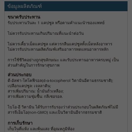
ข้อมูลผลิตภัณฑ์
ขนาดรับประทาน
รับประทานวันละ 1 แคปซูล หรือตามคำแนะนำของแพทย์
ไม่ควรรับประทานเกินปริมาณที่แนะนำต่อวัน
ไม่ควรเคี้ยวเม็ดแคปซูล แต่ควรกลืนแคปซูลทั้งเม็ดหลังอาหาร
ไม่ควรรับประทานผลิตภัณฑ์เสริมอาหารทดแทนอาหารหลัก
การใช้ชีวิตอย่างถูกสุขลักษณะ และรับประทานอาหารครบหมู่ เป็น
ส่วนสำคัญในการรักษาสุขภาพ
ส่วนประกอบ
ดี-อัลฟา-โทโคฟีรอล(d-α-tocopherol วิตามินอีตามธรรมชาติ);
เปลือกแคปซูล: เจลลาติน;
สารเพิ่มปริมาณ: น้ำมันถั่วเหลือง;
สารเพิ่มความชุ่มชื้น: กลีเซอรอล.
ไบโอ-อี วิตามิน ได้รับการรับรองว่าส่วนประกอบในผลิตภัณฑ์ไม่มี
สารจีเอ็มโอ(non-GMO) และเป็นวิตามินอีจากธรรมชาติ
การเก็บรักษา
เก็บในที่แห้ง และพ้นแสง ที่อุณหภูมิห้อง