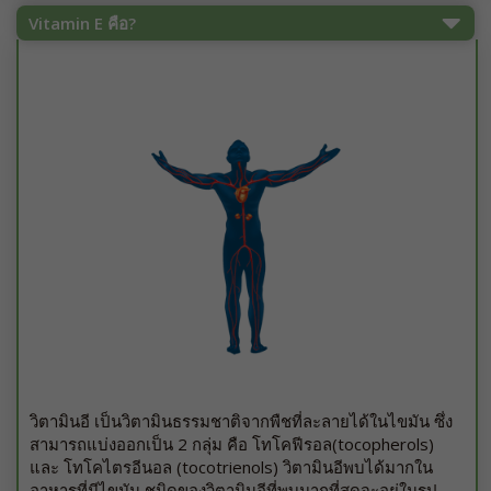
Vitamin E คือ?
วิตามินอี เป็นวิตามินธรรมชาติจากพืชที่ละลายได้ในไขมัน ซึ่ง
สามารถแบ่งออกเป็น 2 กลุ่ม คือ โทโคฟีรอล(tocopherols)
และ โทโคไตรอีนอล (tocotrienols) วิตามินอีพบได้มากใน
อาหารที่มีไขมัน ชนิดของวิตามินอีที่พบมากที่สุดจะอยู่ในรูป