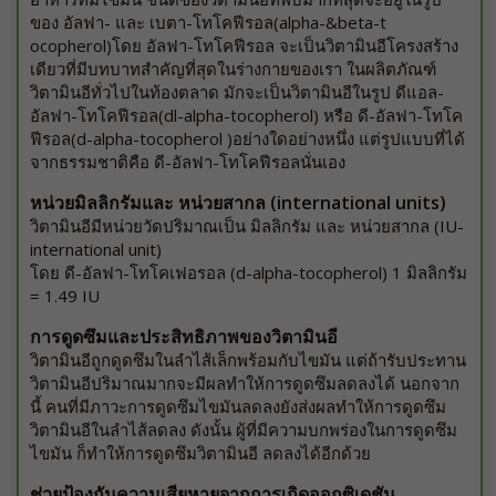
ของ อัลฟา- และ เบตา-โทโคฟีรอล(alpha-&beta-t
ocopherol)โดย อัลฟา-โทโคฟีรอล จะเป็นวิตามินอีโครงสร้าง
เดียวที่มีบทบาทสำคัญที่สุดในร่างกายของเรา ในผลิตภัณฑ์
วิตามินอีทั่วไปในท้องตลาด มักจะเป็นวิตามินอีในรูป ดีแอล-
อัลฟา-โทโคฟีรอล(dl-alpha-tocopherol) หรือ ดี-อัลฟา-โทโค
ฟีรอล(d-alpha-tocopherol )อย่างใดอย่างหนึ่ง แต่รูปแบบที่ได้
จากธรรมชาติคือ ดี-อัลฟา-โทโคฟีรอลนั่นเอง
หน่วยมิลลิกรัมและ หน่วยสากล (international units)
วิตามินอีมีหน่วยวัดปริมาณเป็น มิลลิกรัม และ หน่วยสากล (IU-
international unit)
โดย ดี-อัลฟา-โทโคเฟอรอล (d-alpha-tocopherol) 1 มิลลิกรัม
= 1.49 IU
การดูดซึมและประสิทธิภาพของวิตามินอี
วิตามินอีถูกดูดซึมในลำไส้เล็กพร้อมกับไขมัน แต่ถ้ารับประทาน
วิตามินอีปริมาณมากจะมีผลทำให้การดูดซึมลดลงได้ นอกจาก
นี้ คนที่มีภาวะการดูดซึมไขมันลดลงยังส่งผลทำให้การดูดซึม
วิตามินอีในลำไส้ลดลง ดังนั้น ผู้ที่มีความบกพร่องในการดูดซึม
ไขมัน ก็ทำให้การดูดซึมวิตามินอี ลดลงได้อีกด้วย
ช่วยป้องกันความเสียหายจากการเกิดออกซิเดชัน