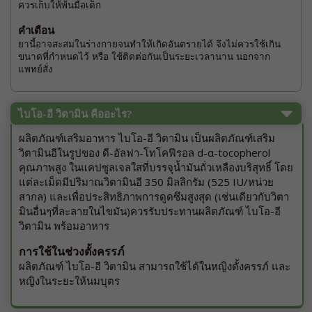
ควรเก็บให้พ้นมือเด็ก
คำเตือน
ยานี้อาจสะสมในร่างกายจนทำให้เกิดอันตรายได้ จึงไม่ควรใช้เกิน
ขนาดที่กำหนดไว้ หรือ ใช้ติดต่อกันเป็นระยะเวลานาน นอกจาก
แพทย์สั่ง
ไบโอ-อี วิตามิน คืออะไร?
ผลิตภัณฑ์เสริมอาหาร ไบโอ-อี วิตามิน เป็นผลิตภัณฑ์เสริม
วิตามินอีในรูปของ ดี-อัลฟา-โทโคฟีรอล d-α-tocopherol
คุณภาพสูง ในแคปซูลเจลใสที่บรรจุน้ำมันถั่วเหลืองบริสุทธิ์ โดย
แต่ละเม็ดมีปริมาณวิตามินอี 350 มิลลิกรัม (525 IU/หน่วย
สากล) และเพื่อประสิทธิภาพการดูดซึมสูงสุด (เช่นเดียวกับวิตา
มินอื่นๆที่ละลายในไขมัน)ควรรับประทานผลิตภัณฑ์ ไบโอ-อี
วิตามิน พร้อมอาหาร
การใช้ในช่วงตั้งครรภ์
ผลิตภัณฑ์ ไบโอ-อี วิตามิน สามารถใช้ได้ในหญิงตั้งครรภ์ และ
หญิงในระยะให้นมบุตร