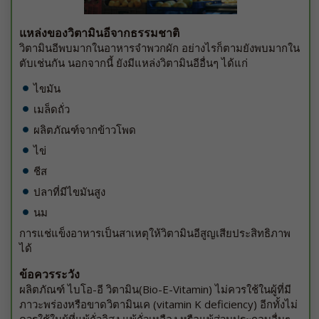
แหล่งของวิตามินอีจากธรรมชาติ
วิตามินอีพบมากในอาหารจำพวกผัก อย่างไรก็ตามยังพบมากใน
ตับเช่นกัน นอกจากนี้ ยังมีแหล่งวิตามินอีอื่นๆ ได้แก่
ไขมัน
เมล็ดถั่ว
ผลิตภัณฑ์จากข้าวโพด
ไข่
ชีส
ปลาที่มีไขมันสูง
นม
การแช่แข็งอาหารเป็นสาเหตุให้วิตามินอีสูญเสียประสิทธิภาพ
ได้
ข้อควรระวัง
ผลิตภัณฑ์ ไบโอ-อี วิตามิน(Bio-E-Vitamin) ไม่ควรใช้ในผู้ที่มี
ภาวะพร่องหรือขาดวิตามินเค (vitamin K deficiency) อีกทั้งไม่
ควรใช้ในผู้ที่แพ้ถั่วลิสง แพ้ถั่วเหลือง หรือแพ้ส่วนประกอบอื่นๆ