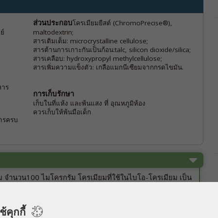
ส่วนประกอบ
โครเมียมยีสต์ (ChromoPrecise®),
ย์
maltodextrin;
สารเติมเต็ม: microcrystalline cellulose;
สารต้านการเกาะกันเป็นก้อน:talc, silicon dioxide/silica;
สารเคลือบ: hydroxypropyl methylcellulose;
สารเพิ่มความแข็งตัว: เกลือแมกนีเซียมจากกรดไขมัน.
หาร
การเก็บรักษา
เก็บในที่แห้ง และพ้นแสง ที่ อุณหภูมิห้อง
ควรเก็บให้พ้นมือเด็ก
หารครบ
 จำนวน100 ไมโครกรัม โครเมียมที่ใช้ในไบโอ-โครเมียม เป็น
อะมิโนตามธรรมชาติโดยการสร้างของยีสต์(โครเมียมยีสต์) จึง
ถดูดซึมได้มากกว่าโครเมียมรูปแบบอื่นๆที่ได้รับการรับรอง ถึง
้คุกกี้