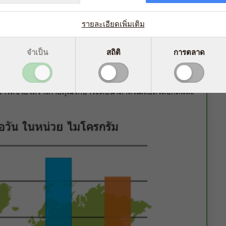
คงคุณสมบัติในแบบเดียวกัน ดังนั้นเมื่อเรากล่าวถึง โครโมดูลิน
น์แบบเดียวกัน
รายละเอียดเพิ่มเติม
อยู่ที่ประมาณ 4-6 มก. เมื่ออายุเพิ่มขึ้น ความเข้มข้นของ
างมาก การรับประทานอาหาร ของว่างที่มีรสหวาน อาจบรรเทา
จำเป็น
สถิติ
การตลาด
การ "เพิ่มน้ำตาลเข้าร่างกายโดยฉับพลัน" (quick "sugar fix")
่งยืนเป็นการช่วยเพียงช่วงสั้นๆ และจะกลับมาสู่ความต้องการอาหาร
หยหาอาหารรสหวานหรือน้ำตาลอาจมีผลลบต่อน้ำหนักตัว แต่
มารถช่วยให้ร่างกายคุณรักษาระดับน้ำตาลในเลือดให้ปกติและ