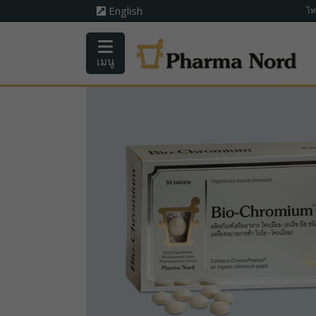
English
โท
เมนู