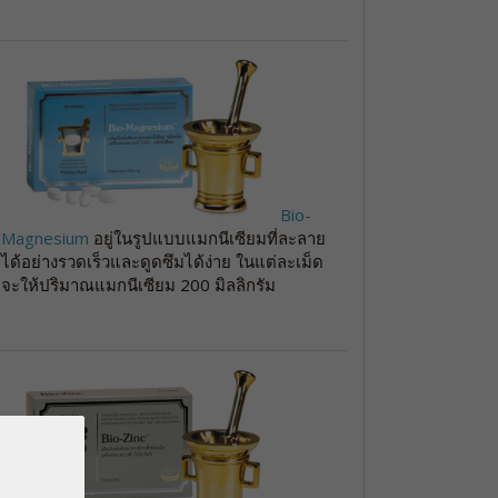
Bio-
Magnesium
อยู่ในรูปแบบแมกนีเซียมที่ละลาย
ได้อย่างรวดเร็วและดูดซึมได้ง่าย ในแต่ละเม็ด
จะให้ปริมาณแมกนีเซียม 200 มิลลิกรัม