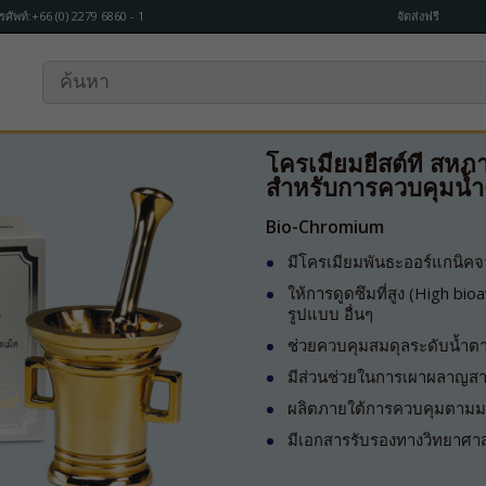
รศัพท์:+66 (0) 2279 6860 - 1
จัดส่งฟรี
โครเมียมยีสต์ที่ สหภ
สำหรับการควบคุมน้ำ
Bio-Chromium
มีโครเมียมพันธะออร์แกนิคจ
ให้การดูดซึมที่สูง (High bioa
รูปแบบ อื่นๆ
ช่วยควบคุมสมดุลระดับน้ำตา
มีส่วนช่วยในการเผาผลาญสา
ผลิตภายใต้การควบคุมตาม
มีเอกสารรับรองทางวิทยาศา