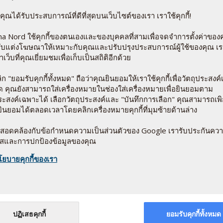
ห้คุณได้รับประสบการณ์ที่ดีที่สุดบนเว็บไซต์ของเรา เราใช้คุกกี้!
กนิค ที่เรียกว่า ChromoPrecise® ซึ่งเป็นโครเมียมยีสต์ที่
ลในการดูดซึมอย่างสูงสุด ไบโอ-โครเมียมถูกผลิตขึ้นตาม
a Nord ใช้คุกกี้ของตนเองและของบุคคลที่สามเพื่อจดจำการตั้งค่าของ
e) และมาตรฐานการผลิตยาระดับสูงสุดเพื่อสร้างความมั่นใจ
ปรับแต่งโฆษณาให้เหมาะกับคุณและปรับปรุงประสบการณ์ผู้ใช้ของคุณ เร
ภัยที่มีเอกสารยืนยันอย่างมากมาย
าเว็บที่คุณเยี่ยมชมเพื่อเก็บเป็นสถิติอีกด้วย
ก "ยอมรับคุกกี้ทั้งหมด" ถือว่าคุณยินยอมให้เราใช้คุกกี้เพื่อวัตถุประสงค์เ
มด คุณยังสามารถใส่เครื่องหมายในช่องใส่เครื่องหมายเพื่อยินยอมตาม
ีชีวิต แต่ใช้ส่วนผสมของ ผงแห้งจากยีสต์ที่อุดมด้วยโปรตีน และ
ประสงค์เฉพาะได้ เลือกวัตถุประสงค์และ "บันทึกการเลือก" คุณสามารถเ
ecise ในกลุ่มคนที่มีอาการแพ้ยีสต์
ินยอมได้ตลอดเวลาโดยคลิกเครื่องหมายคุกกี้ที่มุมซ้ายด้านล่าง
ให้สอดคล้องกับข้อกำหนดความเป็นส่วนตัวของ Google เรารับประกันคว
ใสและการปกป้องข้อมูลของคุณ
่วนหนึ่งของสารที่เรียกว่า GTF (สารประกอบที่ช่วยในการทำงาน
โยบายคุกกี้ของเรา
se Tolerance Factor) และเชื่อกันว่าสารGTF มีโครเมียมเป็น
ะกรดอะมิโน อย่างไกลซีน, ซีสเตอีน และกรดกลูตามิก ทฤษฎีของ
อยู่จริงของโมเลกุล GTF ที่แน่ชัดในร่างกายยังไม่เคยได้รับการ
ปฏิเสธคุกกี้
ยอมรับคุกกี้ทั้งหมด
ห้เห็นว่ามีโมเลกุลซึ่งมีโครเมียมเป็นส่วนประกอบอยู่ด้วย เรียก