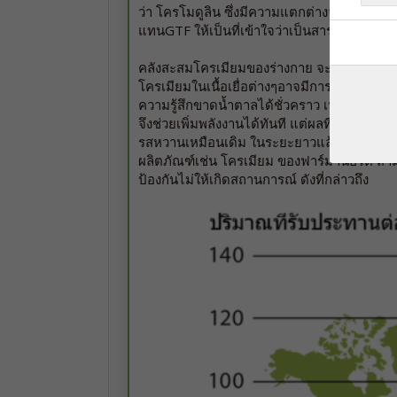
ว่า โครโมดูลิน ซึ่งมีความแตกต่างจาก GTF แต่
แทนGTF ให้เป็นที่เข้าใจว่าเป็นสารให้ประโยช
คลังสะสมโครเมียมของร่างกาย จะมีธาตุโครเมียม
โครเมียมในเนื้อเยื่อต่างๆอาจมีการลดลงอย่
ความรู้สึกขาดน้ำตาลได้ชั่วคราว เนื่องจากเป็น
จึงช่วยเพิ่มพลังงานได้ทันที แต่ผลที่ได้ไม่ยั
รสหวานเหมือนเดิม ในระยะยาวแล้วภาวะการโ
ผลิตภัณฑ์เช่น โครเมียม ของฟาร์มานอร์ด สา
ป้องกันไม่ให้เกิดสถานการณ์ ดังที่กล่าวถึง