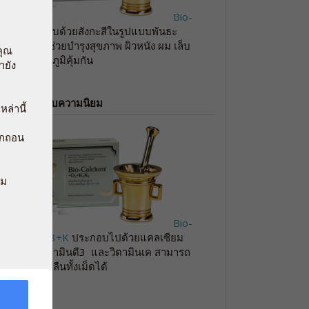
Bio-
Zinc
ประกอบด้วยสังกะสีในรูปแบบพันธะ
ออร์แกนิค ช่วยบำรุงสุขภาพ ผิวหนัง ผม เล็บ
คุณ
กระดูก และภูมิคุ้มกัน
ายัง
สินค้าที่ได้รับความนิยม
หล่านี้
พิกถอน
าม
Bio-
Calcium+D3+K
ประกอบไปด้วยแคลเซียม
ขนาดสูง วิตามินดี3 และวิตามินเค สามารถ
เคี้ยว หรือ กลืนทั้งเม็ดได้