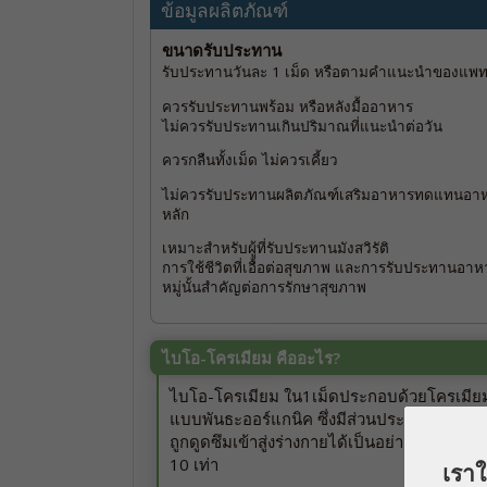
ข้อมูลผลิตภัณฑ์
ขนาดรับประทาน
รับประทานวันละ 1 เม็ด หรือตามคำแนะนำของแพท
ควรรับประทานพร้อม หรือหลังมื้ออาหาร
ไม่ควรรับประทานเกินปริมาณที่แนะนำต่อวัน
ควรกลืนทั้งเม็ด ไม่ควรเคี้ยว
ไม่ควรรับประทานผลิตภัณฑ์เสริมอาหารทดแทนอา
หลัก
เหมาะสำหรับผู้ที่รับประทานมังสวิรัติ
การใช้ชีวิตที่เอื้อต่อสุขภาพ และการรับประทานอา
หมู่นั้นสำคัญต่อการรักษาสุขภาพ
ไบโอ-โครเมียม คืออะไร?
ไบโอ-โครเมียม ใน1เม็ดประกอบด้วยโครเมียม
แบบพันธะออร์แกนิค ซึ่งมีส่วนประกอบของกรด
ถูกดูดซึมเข้าสู่งร่างกายได้เป็นอย่างดี สามาร
10 เท่า
เราใช