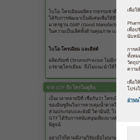
เพื่อใ
ไบโอ-โครเมียมผลิตจากธรรมชาติในรูปแบบออร์แ
ได้รับการพัฒนาเป็นพิเศษเพื่อให้มีประสิทธิผ
Pharm
มาตรฐาน GMP (Good Manufacturing Practic
เพื่อ
ในความเป็นเลิศทั้งด้านคุณภาพ และความปลอด
นับหน้
การคลิ
ไบโอ-โครเมียม และยีสต์
ทั้งห
ผลิตภัณฑ์ ChromoPrecise ไม่มีเซลล์ยีสต์ที่ม
วัตถุ
แร่ธาตุโครเมียม จึงไม่แนะนำให้ใช้ ChromoPr
ความย
เพื่อ
จาก GTF ถึง โครโมดูลิน
โปร่ง
เป็นเวลาหลายปีที่ เชื่อกันว่า โครเมียมเป็นส
อ่านน
ของอินซูลินในการควบคุมน้ำตาลในเลือด Gluco
ส่วนประกอบและยังมี วิตามินบี, ไนอะซิน แล
GTF ได้รับการสนับสนุนเพียงบางส่วน และการมี
พิสูจน์
อย่างไรก็ตามมีงานวิจัยเมื่อไม่นานมานี้ แสดงใ