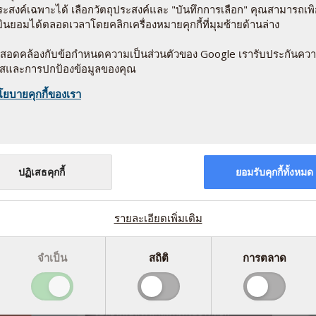
่มนี้
ประสงค์เฉพาะได้ เลือกวัตถุประสงค์และ "บันทึกการเลือก" คุณสามารถเ
ินยอมได้ตลอดเวลาโดยคลิกเครื่องหมายคุกกี้ที่มุมซ้ายด้านล่าง
scher Family Trust ซึ่งเป็นองค์กรการกุศลที่เชี่ยวชาญใน
์ นอกจากนี้ยังได้รับการสนับสนุนจาก Barts Charity
ให้สอดคล้องกับข้อกำหนดความเป็นส่วนตัวของ Google เรารับประกันคว
ใสและการปกป้องข้อมูลของคุณ
าก บริษัทของประเทศเดนมาร์กเนื่องจากการศึกษาที่ตีพิมพ์
โยบายคุกกี้ของเรา
อ
าสู่กระแสเลือดได้ง่าย
4
ม
ย
อ
ปฏิเสธคุกกี้
ยอมรับคุกกี้ทั้งหมด
รายละเอียดเพิ่มเติม
จำเป็น
สถิติ
การตลาด