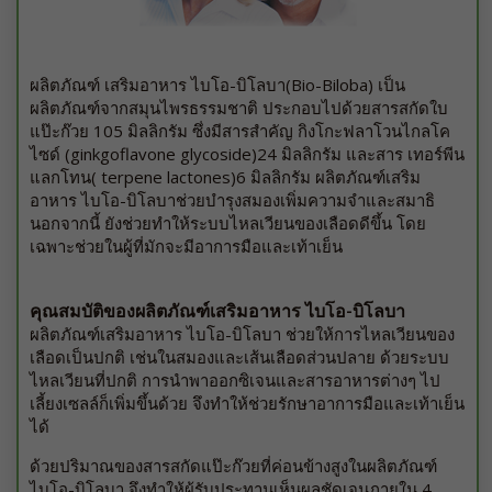
ผลิตภัณฑ์ เสริมอาหาร ไบโอ-บิโลบา(Bio-Biloba) เป็น
ผลิตภัณฑ์จากสมุนไพรธรรมชาติ ประกอบไปด้วยสารสกัดใบ
แป๊ะก๊วย 105 มิลลิกรัม ซึ่งมีสารสำคัญ กิงโกะฟลาโวนไกลโค
ไซด์ (ginkgoflavone glycoside)24 มิลลิกรัม และสาร เทอร์พีน
แลกโทน( terpene lactones)6 มิลลิกรัม ผลิตภัณฑ์เสริม
อาหาร ไบโอ-บิโลบาช่วยบำรุงสมองเพิ่มความจำและสมาธิ
นอกจากนี้ ยังช่วยทำให้ระบบไหลเวียนของเลือดดีขึ้น โดย
เฉพาะช่วยในผู้ที่มักจะมีอาการมือและเท้าเย็น
คุณสมบัติของผลิตภัณฑ์เสริมอาหาร ไบโอ-บิโลบา
ผลิตภัณฑ์เสริมอาหาร ไบโอ-บิโลบา ช่วยให้การไหลเวียนของ
เลือดเป็นปกติ เช่นในสมองและเส้นเลือดส่วนปลาย ด้วยระบบ
ไหลเวียนที่ปกติ การนำพาออกซิเจนและสารอาหารต่างๆ ไป
เลี้ยงเซลล์ก็เพิ่มขึ้นด้วย จึงทำให้ช่วยรักษาอาการมือและเท้าเย็น
ได้
ด้วยปริมาณของสารสกัดแป๊ะก๊วยที่ค่อนข้างสูงในผลิตภัณฑ์
ไบโอ-บิโลบา จึงทำให้ผู้รับประทานเห็นผลชัดเจนภายใน 4