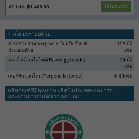
60 tabs
฿1,400.00
ใส่ในตะกร้า
1 เม็ด ประกอบด้วย:
สารสกัดปรับมาตรฐานของใบแป๊ะก๊วย ที่
105 มิลิ
ประกอบด้วย
กรัม
ฟลาโวนไกลโคไซด์(Flavon glycoside)
24 มิลิ
กรัม
เทอร์พีนแลกโทน(Terpene lactones)
6 มิลิกรัม
ผลิตภัณฑ์ที่มีคุณภาพ ผลิตในประเทศเดนมาร์ก
และผ่านการอนุมัติจาก อย. ไทย