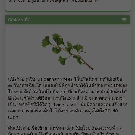
Ginkgo คือ
แป๊ะก๊วย (หรือ Maidenhair Tree) มีถิ่นกำเนิดจากทวีปเอเชีย
ตะวันออกเฉียงใต้ เป็นตันไม้ที่ถูกนำมาใช้ในตำรับยาตั้งแต่สมัย
โบราณ ต้นไม้ชนิดนี้ไม่มีความเกี่ยวเนื่องทางสายพันธุ์กับต้นไม้
อื่นใด แต่ก็ดำรงชีวิตมานานถึง 240 ล้านปี จนถูกขนานนามว่า
เป็น "ฟอสซิลที่มีชีวิต (a living fossil)” มันมีความคงทนแข็งแรง
และสามารถเจริญเติบโตได้ง่าย จนมีความสูงได้ถึง 30-40
เมตร
ต้นแป๊ะก๊วยเริ่มเข้ามาแพร่หลายสู่ทวีปยุโรปในศตวรรษที่ 17
ลักษณะของใบแป๊ะก๊วยจะคล้ายรูปพัด มีขอบใบเว้าเข้าตรง