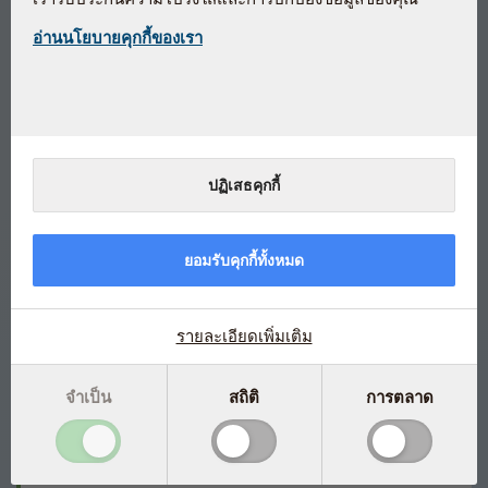
อ่านนโยบายคุกกี้ของเรา
Ginkgo Biloba คือ อาหารเสริมจาก
สมุนไพรที่มีคุณภาพสูง
ปฏิเสธคุกกี้
Bio-Biloba
ช่วยบำรุงสมองและความจำ
ทำให้การไหลเวียนของเลือดไปเลี้ยงส่วนต่างๆ ของร่างกายเป็น
ยอมรับคุกกี้ทั้งหมด
ปกติ
เป็นผลิตภัณฑ์สมุนไพรที่ได้ปรับมาตรฐาน
รายละเอียดเพิ่มเติม
แต่ละเม็ดให้สารสำคัญ ฟลาโวนไกลโคไซด์ (flavone
glycosides) 24 มิลลิกรัม และ เทอร์พีนแลกโทน(terpene
lactones) 6มิลลิกรัม
จำเป็น
สถิติ
การตลาด
ผลิตภายใต้มาตรฐานการผลิตยาประเทศเดนมาร์ก