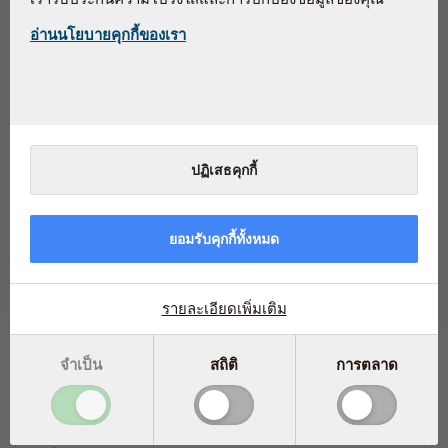
อ่านนโยบายคุกกี้ของเรา
ปฏิเสธคุกกี้
การใช้Pycnogenolเป็นประจำทุกวันอาจช่วยพัฒนาการรับ
รู้ของสมองและการตัดสินใจ
9 สิงหาคม 2567
การศึกษาวิจัยที่ตีพิมพ์ในวารสาร Journal of Neurosurgical Sciences
ยอมรับคุกกี้ทั้งหมด
แสดงให้เห็นว่าการใช้ Pycnogenol ซึ่งเป็นสารสกัดจากเปลือกต้นสนมาริ
ไทม์...
อ่านเพิ่มเติม
รายละเอียดเพิ่มเติม
จำเป็น
สถิติ
การตลาด
อ่านเพิ่มเติม เกี่ยวกับ
...
กลุ่มผลิตภัณฑ์