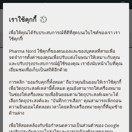
โทรศัพท์:+66 (0) 2279 6860 - 1
Country locator
เราใช้คุกกี้
เมนู
เพื่อให้คุณได้รับประสบการณ์ที่ดีที่สุดบนเว็บไซต์ของเรา เรา
ใช้คุกกี้!
Pharma Nord ใช้คุกกี้ของตนเองและของบุคคลที่สามเพื่อ
จดจำการตั้งค่าของคุณเพื่อปรับแต่งโฆษณาให้เหมาะกับคุณ
และปรับปรุงประสบการณ์ผู้ใช้ของคุณ เรายังนับหน้าเว็บที่คุณ
เยี่ยมชมเพื่อเก็บเป็นสถิติอีกด้วย
การคลิก "ยอมรับคุกกี้ทั้งหมด" ถือว่าคุณยินยอมให้เราใช้คุกกี้
อาหารเสริมบางอย่างสามารถเพิ่ม
เพื่อวัตถุประสงค์เหล่านี้ทั้งหมด คุณยังสามารถใส่เครื่องหมาย
ความสามารถในการเจริญพันธุ์ใน
ในช่องใส่เครื่องหมายเพื่อยินยอมตามวัตถุประสงค์เฉพาะได้
ผู้ชายได้
เลือกวัตถุประสงค์และ "บันทึกการเลือก" คุณสามารถเพิกถอน
ความยินยอมได้ตลอดเวลาโดยคลิกเครื่องหมายคุกกี้ที่มุมซ้าย
ทีมนักวิจัยจากมหาวิทยาลัยในสเปนและเม็กซิโกได้ทำการศึกษา
ด้านล่าง
เชิงทบทวนวรรณกรรมโดยใช้ผลการวิจัยทางคลินิกแบบสุ่มหลายๆ
การศึกษาอย่างเป็นระบบถึงผลของสารอาหารต่างๆและอาหาร
เพื่อให้สอดคล้องกับข้อกำหนดความเป็นส่วนตัวของ Google
เสริมที่มีผลต่อคุณภาพของตัวอสุจิและความสามารถในการเจริญ
เรารับประกันความโปร่งใสและการปกป้องข้อมูลของคุณ