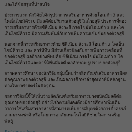
และได้ข้อสรุปที่น่าสนใจ
ประการแรก นักวิจัยได้สรุปว่าการเสริมอาหารด้วยโอเมก้า 3 และ
โคเอ็นไซม์คิว10 มีผลดีต่อปริมาณตัวอสุจิในน้ำอสุจิ ประการที่สอง
การเสริมอาหารด้วยซีลีเนียม สังกะสี กรดไขมันโอเมก้า 3 และโค
เอ็นไซม์คิว10 มีความสัมพันธ์กับการเพิ่มความเข้มข้นของตัวอสุจิ
นอกจากนี้การเสริมอาหารด้วย ซีลีเนียม สังกะสี โอเมก้า 3 โคเอ็น
ไซม์คิว10 และ คาร์นิทีน มีส่วนเกี่ยวข้องกับการเพิ่มการเคลื่อนที่
ของตัวอสุจิ ผลอีกอย่างที่พบคือ ซีลีเนียม กรดไขมันโอเมก้า 3 โค
เอ็นไซม์คิว10และคาร์นิทีนมีผลดี ต่อลักษณะรูปร่างของตัวอสุจิ
จากผลการศึกษาของนักวิจัยกลุ่มนี้พบว่าผลิตภัณฑ์เสริมอาหารมีผล
ต่อคุณภาพของตัวอสุจิ และเป็นผลการศึกษาล่าสุดเท่าที่มีหลักฐาน
ทางวิทยาศาสตร์ในปัจจุบัน
ผลการวิจัยนี้ชี้ให้เห็นว่าผลิตภัณฑ์เสริมอาหารบางชนิดมีผลดีต่อ
คุณภาพของตัวอสุจิ อย่างไรก็ตามยังคงต้องมีการศึกษาเพิ่มเติม
ว่าการใช้เสริมสารอาหารนี้สามารถเพิ่มการมีบุตรด้วยการตั้งครรภ์
ตามธรรมชาติ หรือโดยการอาศัยเทคโนโลยีที่ช่วยในการเจริญ
พันธุ์
Full source here